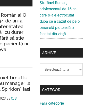
Ştefănel Roman,
adolescentul de 16 ani
n România! O
care s-a electrocutat
34 de ani a
după ce a căzut de pe o
aternitatea
pasarelă pietonală, a
” cu dureri
încetat din viață
fără să ştie
io pacientă nu
eva
ARHIVE
Arhive
aniel Timofte
ou manager la
. Spiridon” Iaşi
CATEGORII
2023
By
C. S.
Fără categorie