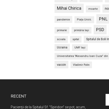
Mihai Chirica
no
moarte
PNL
pandemie
Piața Unirii.
PSD
primarie
primăria Iași
Spitalul de Boli I
scoala
spital
Ucraina
UMF Iași
Universitatea "Alexandru Ioan Cuza" din 
vaccin
Vladimir Putin
RECENT
C
în
Pacienţii de la Spitalul Sf. “Spiridon” se pot, acum,
si