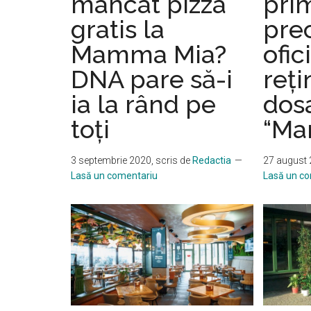
mâncat pizza
pri
gratis la
prec
Mamma Mia?
ofic
DNA pare să-i
reţi
ia la rând pe
dos
toți
“Ma
3 septembrie 2020
, scris de
Redactia
27 august
Lasă un comentariu
Lasă un c