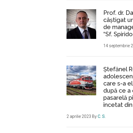
reţinut
Prof. dr. D
în
câștigat 
dosarul
de manager
“Mamma
“Sf. Spirido
Mia”
14 septembrie 
Ştefănel 
adolescent
care s-a e
după ce a 
pasarelă p
încetat din
2 aprilie 2023
By
C. S.