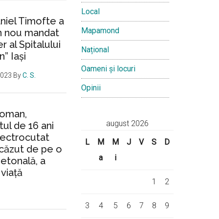
Local
aniel Timofte a
Mapamond
un nou mandat
 al Spitalului
Național
n” Iași
Oameni și locuri
2023
By
C. S.
Opinii
Roman,
august 2026
ul de 16 ani
lectrocutat
L
M
M
J
V
S
D
căzut de pe o
a
i
ietonală, a
 viață
1
2
3
4
5
6
7
8
9