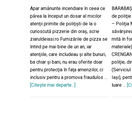
Apar amănunte incendiare în ceea ce
BARABAŞ 
părea la început un dosar al micilor
de poliţie
atenţii primite de poliţişti de la o
– Poliţia 
cunoscută pizzerie din oraş, scrie
săvârşirea
ziaruldeiasi.ro Furnizările de pizza se
mită în f
întind pe mai bine de un an, iar
materiale)
atenţiile, care includeau şi alte bunuri,
CRENGANI
ba chiar şi bani, nu erau oferite doar
poliţie, di
pentru protecţia în faţa amenzilor, ci
(Serviciul
inclusiv pentru a promova fraudulos …
Iaşi), pen
[Citeşte mai departe...]
despreCâți
luare …
[C
polițiști
au
mâncat
pizza
gratis
la