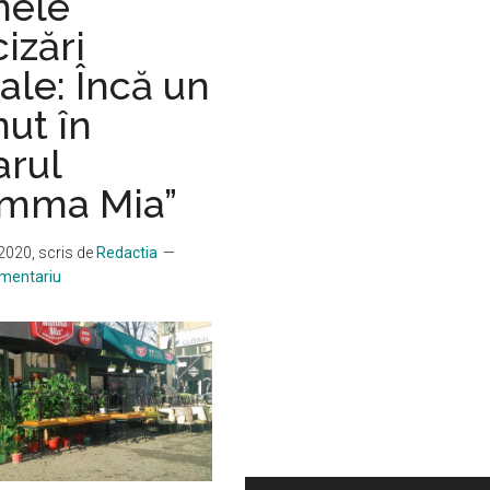
mele
izări
iale: Încă un
nut în
arul
mma Mia”
 2020
, scris de
Redactia
omentariu