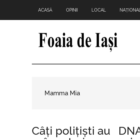
Skip
Skip
Skip
Skip
ACASĂ
OPINII
LOCAL
NAȚIONA
to
to
to
to
main
primary
secondary
footer
content
sidebar
sidebar
Foaia
pentru
minte,
de
inimă
și
Iași
comunitate
Mamma Mia
Câți polițiști au
DNA