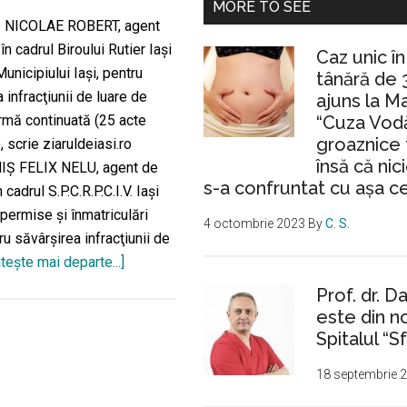
MORE TO SEE
NICOLAE ROBERT, agent
 în cadrul Biroului Rutier Iaşi
Caz unic î
Municipiului Iaşi, pentru
tânără de 
 infracţiunii de luare de
ajuns la M
“Cuza Vodă
ormă continuată (25 acte
groaznice 
, scrie ziaruldeiasi.ro
însă că nic
Ş FELIX NELU, agent de
s-a confruntat cu așa c
n cadrul S.P.C.R.P.C.I.V. Iaşi
 permise şi înmatriculări
4 octombrie 2023
By
C. S.
tru săvârşirea infracţiunii de
iteşte mai departe...]
despreDNA
face
Prof. dr. D
primele
este din n
precizări
Spitalul “Sf
oficiale:
18 septembrie 
Încă
un