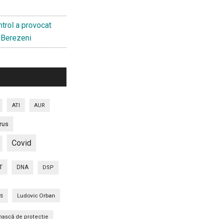
trol a provocat
a Berezeni
ATI
AUR
rus
Covid
T
DNA
DSP
is
Ludovic Orban
ască de protecție