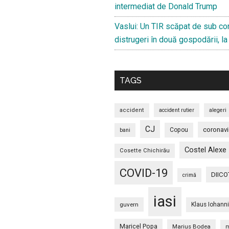
intermediat de Donald Trump
Vaslui: Un TIR scăpat de sub con
distrugeri în două gospodării, l
TAGS
accident
accident rutier
alegeri
CJ
coronavi
Copou
bani
Costel Alexe
Cosette Chichirău
COVID-19
DIICO
crimă
iasi
guvern
Klaus Iohann
Maricel Popa
Marius Bodea
m