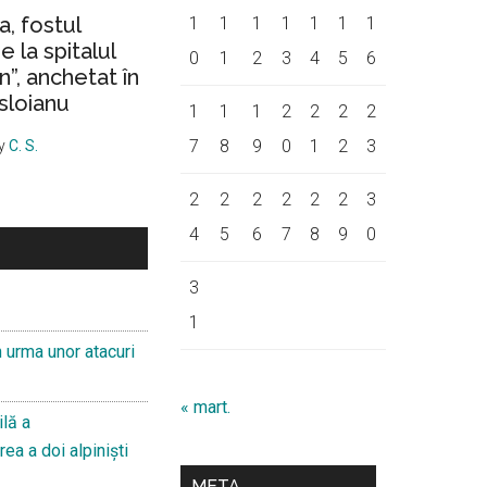
a, fostul
1
1
1
1
1
1
1
 la spitalul
0
1
2
3
4
5
6
on”, anchetat în
sloianu
1
1
1
2
2
2
2
7
8
9
0
1
2
3
y
C. S.
2
2
2
2
2
2
3
4
5
6
7
8
9
0
3
1
n urma unor atacuri
« mart.
ilă a
ea a doi alpiniști
META