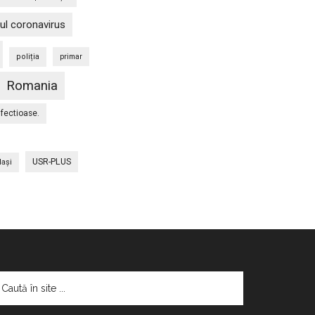
ul coronavirus
poliția
primar
Romania
nfectioase.
USR-PLUS
Iaşi
aută
te