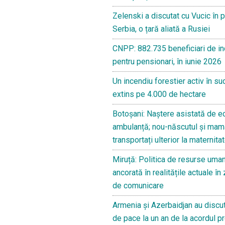
Zelenski a discutat cu Vucic în p
Serbia, o țară aliată a Rusiei
CNPP: 882.735 beneficiari de i
pentru pensionari, în iunie 2026
Un incendiu forestier activ în s
extins pe 4.000 de hectare
Botoșani: Naștere asistată de ec
ambulanță; nou-născutul și mam
transportați ulterior la maternita
Miruță: Politica de resurse uma
ancorată în realitățile actuale î
de comunicare
Armenia și Azerbaidjan au discu
de pace la un an de la acordul pr