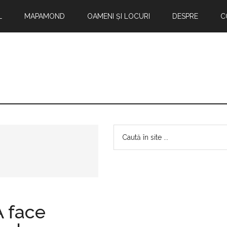
L
MAPAMOND
OAMENI ȘI LOCURI
DESPRE
C
Bara
Caută
în
principală
site
...
 face