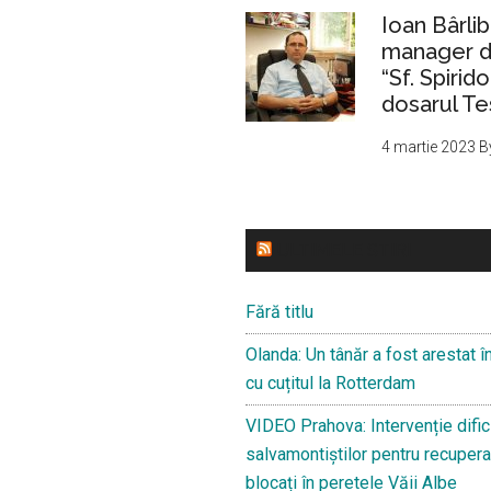
Ioan Bârlib
manager de
“Sf. Spirid
dosarul Te
4 martie 2023
B
ULTIMELE STIRI
Fără titlu
Olanda: Un tânăr a fost arestat î
cu cuțitul la Rotterdam
VIDEO Prahova: Intervenție dific
salvamontiștilor pentru recuperar
blocați în peretele Văii Albe