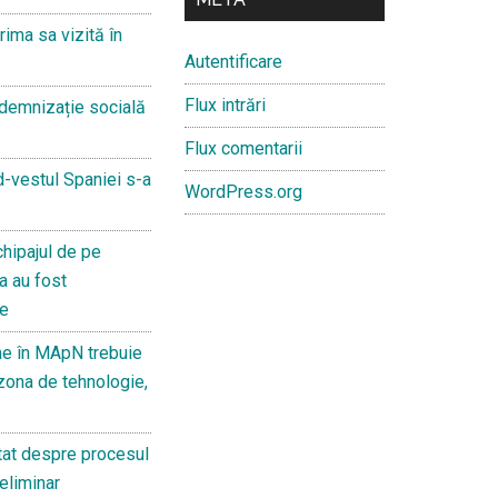
rima sa vizită în
Autentificare
Flux intrări
ndemnizație socială
Flux comentarii
ud-vestul Spaniei s-a
WordPress.org
hipajul de pe
a au fost
te
ne în MApN trebuie
n zona de tehnologie,
tat despre procesul
eliminar