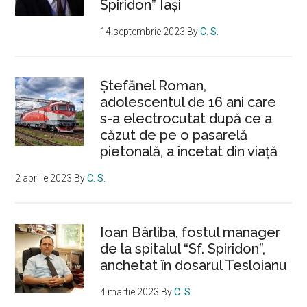
Spiridon” Iași
14 septembrie 2023
By
C. S.
Ştefănel Roman,
adolescentul de 16 ani care
s-a electrocutat după ce a
căzut de pe o pasarelă
pietonală, a încetat din viață
2 aprilie 2023
By
C. S.
Ioan Bârliba, fostul manager
de la spitalul “Sf. Spiridon”,
anchetat în dosarul Tesloianu
4 martie 2023
By
C. S.