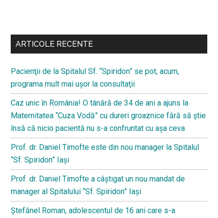
Bară
secundara
ARTICOLE RECENTE
Pacienţii de la Spitalul Sf. “Spiridon” se pot, acum,
programa mult mai uşor la consultaţii
Caz unic în România! O tânără de 34 de ani a ajuns la
Maternitatea “Cuza Vodă” cu dureri groaznice fără să ştie
însă că nicio pacientă nu s-a confruntat cu așa ceva
Prof. dr. Daniel Timofte este din nou manager la Spitalul
“Sf. Spiridon” Iaşi
Prof. dr. Daniel Timofte a câștigat un nou mandat de
manager al Spitalului “Sf. Spiridon” Iași
Ştefănel Roman, adolescentul de 16 ani care s-a