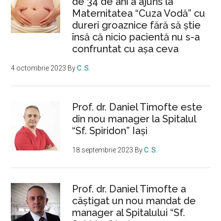
de 34 de ani a ajuns la
Maternitatea “Cuza Vodă” cu
dureri groaznice fără să ştie
însă că nicio pacientă nu s-a
confruntat cu așa ceva
4 octombrie 2023
By
C. S.
Prof. dr. Daniel Timofte este
din nou manager la Spitalul
“Sf. Spiridon” Iaşi
18 septembrie 2023
By
C. S.
Prof. dr. Daniel Timofte a
câștigat un nou mandat de
manager al Spitalului “Sf.