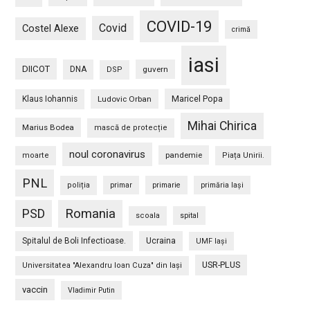
COVID-19
Covid
Costel Alexe
crimă
iasi
DIICOT
DNA
guvern
DSP
Maricel Popa
Klaus Iohannis
Ludovic Orban
Mihai Chirica
Marius Bodea
mască de protecție
noul coronavirus
pandemie
moarte
Piața Unirii.
PNL
poliția
primar
primarie
primăria Iași
PSD
Romania
scoala
spital
Spitalul de Boli Infectioase.
Ucraina
UMF Iași
USR-PLUS
Universitatea "Alexandru Ioan Cuza" din Iaşi
vaccin
Vladimir Putin