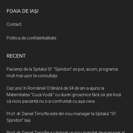
Footer
FOAIA DE IAȘI
Contact
Politica de confidentialitate
.
RECENT
Pacienţii de la Spitalul Sf. “Spiridon” se pot, acum, programa
mult mai uşor la consultaţii
Caz unic în România! O tânără de 34 de ani a ajuns la
Maternitatea “Cuza Vodă” cu dureri groaznice fără să ştie însă
că nicio pacientă nu s-a confruntat cu așa ceva
Prof. dr. Daniel Timofte este din nou manager la Spitalul “Sf.
Spiridon” Iaşi
Prof. dr. Daniel Timofte a câștigat un nou mandat de manager al