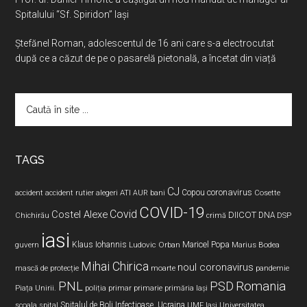
Spitalului “Sf. Spiridon” Iași
Ştefănel Roman, adolescentul de 16 ani care s-a electrocutat
după ce a căzut de pe o pasarelă pietonală, a încetat din viață
Caută
în
site
...
TAGS
CJ
coronavirus
ATI
Copou
accident
accident rutier
alegeri
AUR
bani
Cosette
COVID-19
Covid
Costel Alexe
DIICOT
DNA
Chichirău
crimă
DSP
iasi
Maricel Popa
guvern
Klaus Iohannis
Ludovic Orban
Marius Bodea
Mihai Chirica
noul coronavirus
pandemie
mască de protecție
moarte
PNL
PSD
Romania
Piața Unirii.
poliția
primar
primarie
primăria Iași
Spitalul de Boli Infectioase.
Ucraina
scoala
spital
UMF Iași
Universitatea