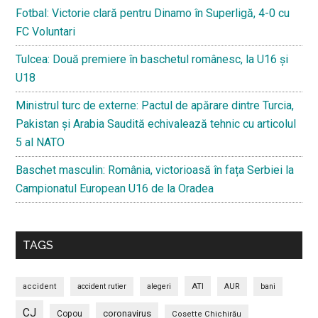
Fotbal: Victorie clară pentru Dinamo în Superligă, 4-0 cu
FC Voluntari
Tulcea: Două premiere în baschetul românesc, la U16 și
U18
Ministrul turc de externe: Pactul de apărare dintre Turcia,
Pakistan și Arabia Saudită echivalează tehnic cu articolul
5 al NATO
Baschet masculin: România, victorioasă în fața Serbiei la
Campionatul European U16 de la Oradea
TAGS
ATI
accident
accident rutier
alegeri
AUR
bani
CJ
coronavirus
Copou
Cosette Chichirău