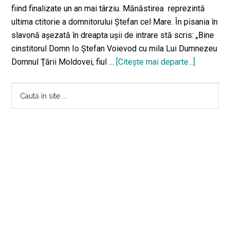
fiind finalizate un an mai târziu. Mănăstirea reprezintă
ultima ctitorie a domnitorului Ștefan cel Mare. În pisania în
slavonă așezată în dreapta ușii de intrare stă scris: „Bine
cinstitorul Domn Io Ştefan Voievod cu mila Lui Dumnezeu
Domnul Ţării Moldovei, fiul …
[Citeşte mai departe...]
despreMă
Dobrovăţ
Bara
–
Caută
Ultima
în
principală
ctitorie
site
a
...
domnitoru
Ștefan
cel
Mare