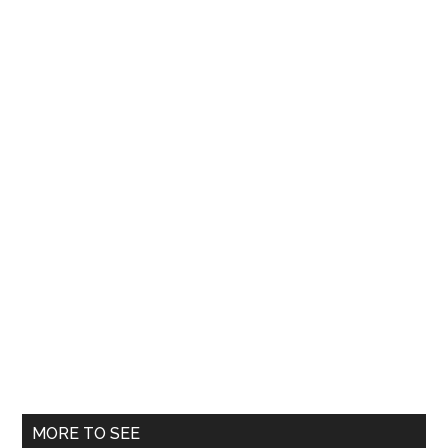
de
unică
folosință
MORE TO SEE