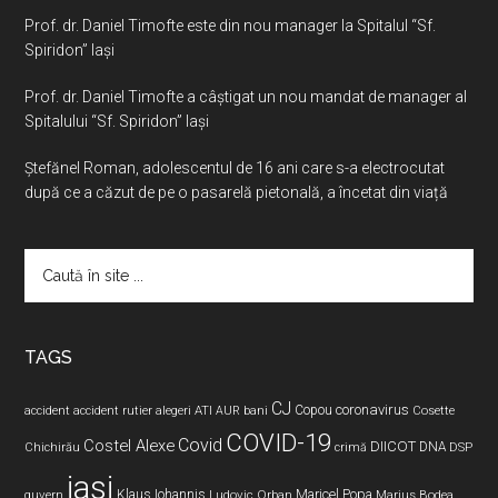
Prof. dr. Daniel Timofte este din nou manager la Spitalul “Sf.
Spiridon” Iaşi
Prof. dr. Daniel Timofte a câștigat un nou mandat de manager al
Spitalului “Sf. Spiridon” Iași
Ştefănel Roman, adolescentul de 16 ani care s-a electrocutat
după ce a căzut de pe o pasarelă pietonală, a încetat din viață
Caută
în
site
...
TAGS
CJ
coronavirus
ATI
Copou
accident
accident rutier
alegeri
AUR
bani
Cosette
COVID-19
Covid
Costel Alexe
DIICOT
DNA
Chichirău
crimă
DSP
iasi
Maricel Popa
guvern
Klaus Iohannis
Ludovic Orban
Marius Bodea