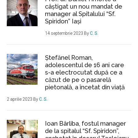
câștigat un nou mandat de
manager al Spitalului “Sf.
Spiridon” Iași
14 septembrie 2023
By
C. S.
Ştefănel Roman,
adolescentul de 16 ani care
s-a electrocutat după ce a
căzut de pe o pasarelă
pietonală, a încetat din viață
2 aprilie 2023
By
C. S.
Ioan Bârliba, fostul manager
de la spitalul “Sf. Spiridon”,