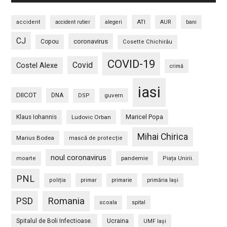
ATI
accident
accident rutier
alegeri
AUR
bani
CJ
coronavirus
Copou
Cosette Chichirău
COVID-19
Covid
Costel Alexe
crimă
iasi
DIICOT
DNA
guvern
DSP
Maricel Popa
Klaus Iohannis
Ludovic Orban
Mihai Chirica
Marius Bodea
mască de protecție
noul coronavirus
pandemie
moarte
Piața Unirii.
PNL
poliția
primar
primarie
primăria Iași
PSD
Romania
scoala
spital
Spitalul de Boli Infectioase.
Ucraina
UMF Iași