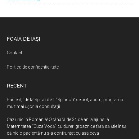
Footer
FOAIA DE IAȘI
Contact
Politica de confidentialitate
.
RECENT
Pacienţii de la Spitalul Sf. “Spiridon” se pot, acum, programa
mult mai uşor la consultaţii
Caz unic în România! O tânără de 34 de ani a ajuns la
Maternitatea “Cuza Vodă” cu dureri groaznice fără să ştie însă
că nicio pacientă nu s-a confruntat cu așa ceva