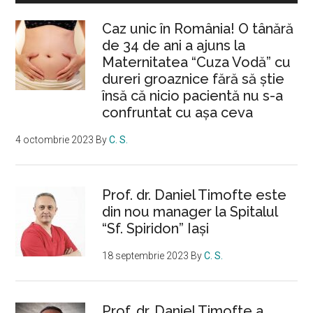
Caz unic în România! O tânără
de 34 de ani a ajuns la
Maternitatea “Cuza Vodă” cu
dureri groaznice fără să ştie
însă că nicio pacientă nu s-a
confruntat cu așa ceva
4 octombrie 2023
By
C. S.
Prof. dr. Daniel Timofte este
din nou manager la Spitalul
“Sf. Spiridon” Iaşi
18 septembrie 2023
By
C. S.
Prof. dr. Daniel Timofte a