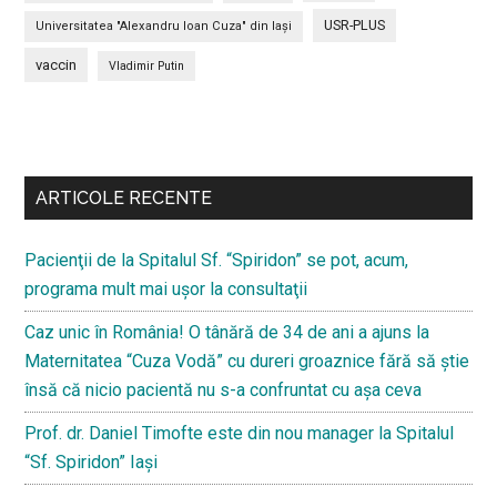
USR-PLUS
Universitatea "Alexandru Ioan Cuza" din Iaşi
vaccin
Vladimir Putin
Bară
secundara
ARTICOLE RECENTE
Pacienţii de la Spitalul Sf. “Spiridon” se pot, acum,
programa mult mai uşor la consultaţii
Caz unic în România! O tânără de 34 de ani a ajuns la
Maternitatea “Cuza Vodă” cu dureri groaznice fără să ştie
însă că nicio pacientă nu s-a confruntat cu așa ceva
Prof. dr. Daniel Timofte este din nou manager la Spitalul
“Sf. Spiridon” Iaşi