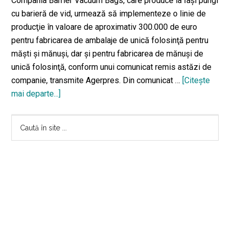
Compania Barrier Vacuum Bags, care produce la Iaşi pungi
cu barieră de vid, urmează să implementeze o linie de
producţie în valoare de aproximativ 300.000 de euro
pentru fabricarea de ambalaje de unică folosinţă pentru
măşti şi mănuşi, dar şi pentru fabricarea de mănuşi de
unică folosinţă, conform unui comunicat remis astăzi de
companie, transmite Agerpres. Din comunicat …
[Citeşte
mai departe...]
despreO
companie
Bara
ieşeană
Caută
investeşte
în
principală
300.000
site
de
...
euro
în
producția
de
mănuși