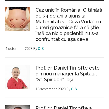
Caz unic în România! O tânără
de 34 de ani a ajuns la
Maternitatea “Cuza Vodă” cu
dureri groaznice fără să ştie
însă că nicio pacientă nu s-a
confruntat cu așa ceva
4 octombrie 2023
By
C. S.
Prof. dr. Daniel Timofte este
din nou manager la Spitalul
“Sf. Spiridon” Iaşi
18 septembrie 2023
By
C. S.
Prof. dr. Daniel Timofte a