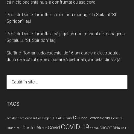
că nicio pacientă nu s-a confruntat cu așa ceva
Prof. dr. Daniel Timofte este din nou manager la Spitalul “Sf.
Spiridon” Iaşi
Prof. dr. Daniel Timofte a câștigat un nou mandat de manager al
Spitalului “Sf. Spiridon” Iași
Ştefănel Roman, adolescentul de 16 ani care s-a electrocutat
după ce a căzut de pe o pasarelă pietonală, a încetat din viață
Caută
în
site
...
TAGS
CJ
coronavirus
ATI
Copou
accident
accident rutier
alegeri
AUR
bani
Cosette
COVID-19
Covid
Costel Alexe
DIICOT
DNA
Chichirău
crimă
DSP