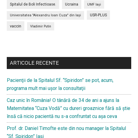
Spitalul de Boli Infectioase.
Ucraina
UMF Iași
USR-PLUS
Universitatea "Alexandru Ioan Cuza" din Iaşi
vaccin
Vladimir Putin
Bară
secundara
ARTICOLE RECENTE
Pacienţii de la Spitalul Sf. “Spiridon” se pot, acum,
programa mult mai uşor la consultaţii
Caz unic în România! O tânără de 34 de ani a ajuns la
Maternitatea “Cuza Vodă” cu dureri groaznice fără să ştie
însă că nicio pacientă nu s-a confruntat cu așa ceva
Prof. dr. Daniel Timofte este din nou manager la Spitalul
“Sf. Spiridon” Iaşi