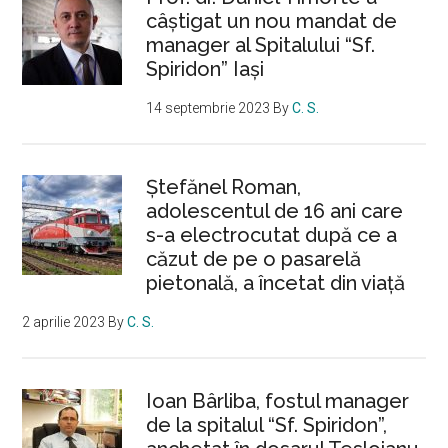
câștigat un nou mandat de
manager al Spitalului “Sf.
Spiridon” Iași
14 septembrie 2023
By
C. S.
Ştefănel Roman,
adolescentul de 16 ani care
s-a electrocutat după ce a
căzut de pe o pasarelă
pietonală, a încetat din viață
2 aprilie 2023
By
C. S.
Ioan Bârliba, fostul manager
de la spitalul “Sf. Spiridon”,