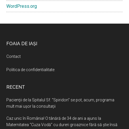
WordPress.org
Footer
FOAIA DE IAȘI
Contact
Politica de confidentialitate
.
RECENT
Pacienţii de la Spitalul Sf. “Spiridon” se pot, acum, programa
mult mai uşor la consultaţii
Caz unic în România! O tânără de 34 de ani a ajuns la
Maternitatea “Cuza Vodă” cu dureri groaznice fără să ştie însă