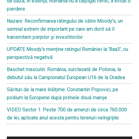
de bază; în esență, România nu a câștigat nimic, a evitat o
pierdere
Nazare: Reconfirmarea ratingului de către Moody's, un
semnal extrem de important pe care am dorit să îl
transmitem piețelor și investitorilor
UPDATE Moody's menține ratingul României la 'Baa3', cu
perspectivă negativă
Baschet masculin: România, surclasată de Polonia, la
debutul său la Campionatul European U16 de la Oradea
Sărituri de la mare înălțime: Constantin Popovici, pe
podium la Europene după primele două manșe
VIDEO Sector 1: Peste 700 de amenzi de circa 760.000
de lei, aplicate anul acesta pentru terenuri neîngrijite