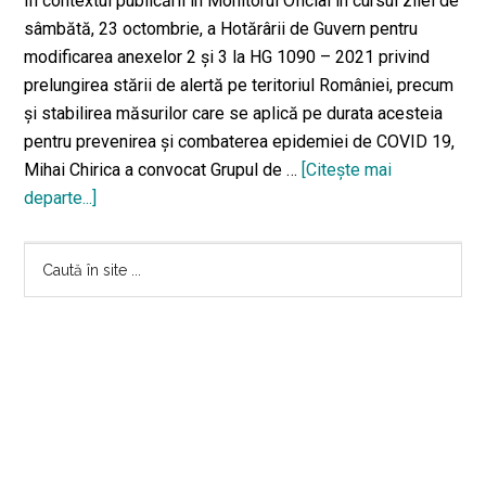
În contextul publicării în Monitorul Oficial în cursul zilei de
sâmbătă, 23 octombrie, a Hotărârii de Guvern pentru
modificarea anexelor 2 şi 3 la HG 1090 – 2021 privind
prelungirea stării de alertă pe teritoriul României, precum
şi stabilirea măsurilor care se aplică pe durata acesteia
pentru prevenirea şi combaterea epidemiei de COVID 19,
Mihai Chirica a convocat Grupul de …
[Citeşte mai
departe...]
despreNoi
măsuri
Bara
de
Caută
combatere
în
principală
a
site
pandemiei
...
adoptate
de
Primăria
Municipiului
Iaşi