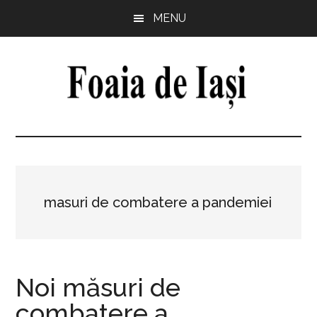
Skip
Skip
Skip
Skip
MENU
to
to
to
to
main
primary
secondary
footer
content
sidebar
sidebar
Foaia
pentru
minte,
de
inimă
și
Iași
comunitate
masuri de combatere a pandemiei
Noi măsuri de
combatere a