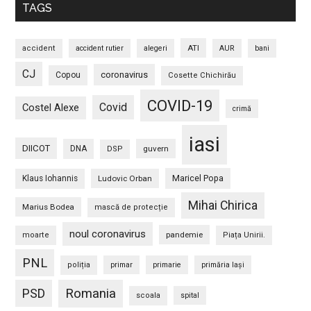
TAGS
ATI
accident
accident rutier
alegeri
AUR
bani
CJ
coronavirus
Copou
Cosette Chichirău
COVID-19
Covid
Costel Alexe
crimă
iasi
DIICOT
DNA
guvern
DSP
Maricel Popa
Klaus Iohannis
Ludovic Orban
Mihai Chirica
Marius Bodea
mască de protecție
noul coronavirus
pandemie
moarte
Piața Unirii.
PNL
poliția
primar
primarie
primăria Iași
PSD
Romania
scoala
spital