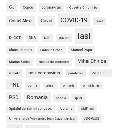
CJ
coronavirus
Copou
Cosette Chichirău
COVID-19
Covid
Costel Alexe
crimă
iasi
DIICOT
DNA
guvern
DSP
Maricel Popa
Klaus Iohannis
Ludovic Orban
Mihai Chirica
Marius Bodea
mască de protecție
noul coronavirus
pandemie
moarte
Piața Unirii.
PNL
poliția
primar
primarie
primăria Iași
PSD
Romania
scoala
spital
Spitalul de Boli Infectioase.
Ucraina
UMF Iași
USR-PLUS
Universitatea "Alexandru Ioan Cuza" din Iaşi