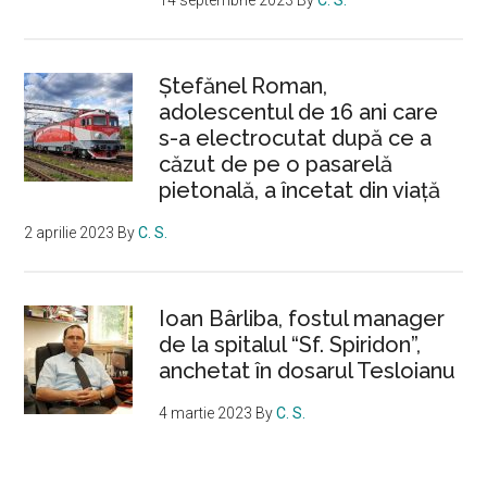
Ştefănel Roman,
adolescentul de 16 ani care
s-a electrocutat după ce a
căzut de pe o pasarelă
pietonală, a încetat din viață
2 aprilie 2023
By
C. S.
Ioan Bârliba, fostul manager
de la spitalul “Sf. Spiridon”,
anchetat în dosarul Tesloianu
4 martie 2023
By
C. S.