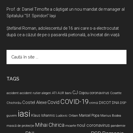
Prof. dr. Daniel Timofte a câștigat un nou mandat de manager al
Spitalului “Sf. Spiridon” Iași
Ştefănel Roman, adolescentul de 16 ani care s-a electrocutat
după ce a căzut de pe o pasarelă pietonală, a încetat din viață
Caută
în
site
...
TAGS
CJ
coronavirus
ATI
Copou
accident
accident rutier
alegeri
AUR
bani
Cosette
COVID-19
Covid
Costel Alexe
DIICOT
DNA
Chichirău
crimă
DSP
iasi
Maricel Popa
guvern
Klaus Iohannis
Ludovic Orban
Marius Bodea
Mihai Chirica
noul coronavirus
pandemie
mască de protecție
moarte