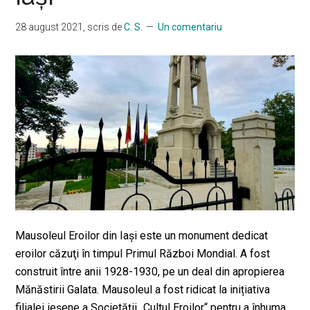
28 august 2021
, scris de
C. S.
Un comentariu
Mausoleul Eroilor din Iaşi este un monument dedicat
eroilor căzuţi în timpul Primul Război Mondial. A fost
construit între anii 1928-1930, pe un deal din apropierea
Mănăstirii Galata. Mausoleul a fost ridicat la inițiativa
filialei ieșene a Societății „Cultul Eroilor“ pentru a înhuma