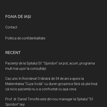
Footer
FOAIA DE IAȘI
Contact
Politica de confidentialitate
.
RECENT
Pacienţii de la Spitalul Sf. “Spiridon” se pot, acum, programa
mult mai uşor la consultaţii
Caz unic în România! O tânără de 34 de ani a ajuns la
Maternitatea “Cuza Vodă” cu dureri groaznice fără să ştie însă
că nicio pacientă nu s-a confruntat cu așa ceva
Prof. dr. Daniel Timofte este din nou manager la Spitalul “Sf.
Spiridon” Iaşi