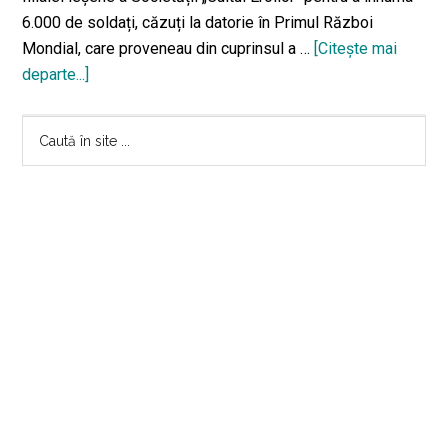
6.000 de soldați, căzuți la datorie în Primul Război
Mondial, care proveneau din cuprinsul a …
[Citeşte mai
departe...]
despreMausoleul
Eroilor
Bara
din
Caută
Iași
în
principală
site
...