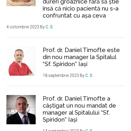
dureri groaznice fără să ştie
însă că nicio pacientă nu s-a
confruntat cu așa ceva
4 octombrie 2023
By
C. S.
Prof. dr. Daniel Timofte este
din nou manager la Spitalul
“Sf. Spiridon” Iaşi
18 septembrie 2023
By
C. S.
Prof. dr. Daniel Timofte a
câștigat un nou mandat de
manager al Spitalului “Sf.
Spiridon” Iași
14 septembrie 2023
By
C. S.