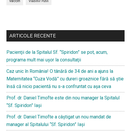
vaccin
Vladimir Putin
Bară
secundara
ARTICOLE RECENTE
Pacienţii de la Spitalul Sf. “Spiridon” se pot, acum,
programa mult mai uşor la consultaţii
Caz unic în România! O tânără de 34 de ani a ajuns la
Maternitatea “Cuza Vodă” cu dureri groaznice fără să ştie
însă că nicio pacientă nu s-a confruntat cu așa ceva
Prof. dr. Daniel Timofte este din nou manager la Spitalul
“Sf. Spiridon” Iaşi
Prof. dr. Daniel Timofte a câștigat un nou mandat de
manager al Spitalului “Sf. Spiridon” Iași