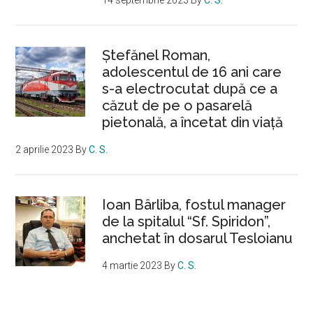
Ştefănel Roman,
adolescentul de 16 ani care
s-a electrocutat după ce a
căzut de pe o pasarelă
pietonală, a încetat din viață
2 aprilie 2023
By
C. S.
Ioan Bârliba, fostul manager
de la spitalul “Sf. Spiridon”,
anchetat în dosarul Tesloianu
4 martie 2023
By
C. S.