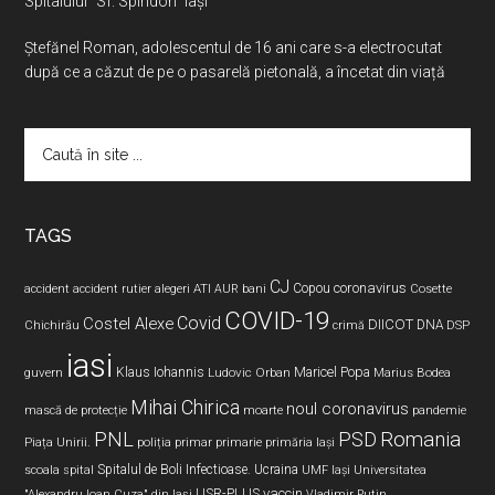
Spitalului “Sf. Spiridon” Iași
Ştefănel Roman, adolescentul de 16 ani care s-a electrocutat
după ce a căzut de pe o pasarelă pietonală, a încetat din viață
Caută
în
site
...
TAGS
CJ
coronavirus
ATI
Copou
accident
accident rutier
alegeri
AUR
bani
Cosette
COVID-19
Covid
Costel Alexe
DIICOT
DNA
Chichirău
crimă
DSP
iasi
Maricel Popa
guvern
Klaus Iohannis
Ludovic Orban
Marius Bodea
Mihai Chirica
noul coronavirus
pandemie
mască de protecție
moarte
PNL
PSD
Romania
Piața Unirii.
poliția
primar
primarie
primăria Iași
Spitalul de Boli Infectioase.
Ucraina
scoala
spital
UMF Iași
Universitatea
USR-PLUS
vaccin
"Alexandru Ioan Cuza" din Iaşi
Vladimir Putin