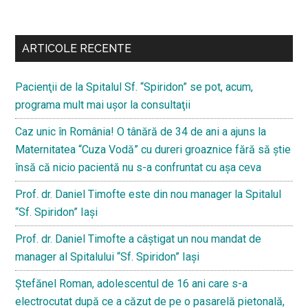
Bară
secundara
ARTICOLE RECENTE
Pacienţii de la Spitalul Sf. “Spiridon” se pot, acum,
programa mult mai uşor la consultaţii
Caz unic în România! O tânără de 34 de ani a ajuns la
Maternitatea “Cuza Vodă” cu dureri groaznice fără să ştie
însă că nicio pacientă nu s-a confruntat cu așa ceva
Prof. dr. Daniel Timofte este din nou manager la Spitalul
“Sf. Spiridon” Iaşi
Prof. dr. Daniel Timofte a câștigat un nou mandat de
manager al Spitalului “Sf. Spiridon” Iași
Ştefănel Roman, adolescentul de 16 ani care s-a
electrocutat după ce a căzut de pe o pasarelă pietonală,