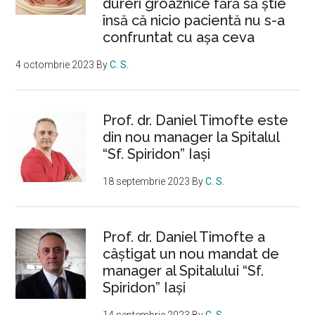
dureri groaznice fără să ştie
însă că nicio pacientă nu s-a
confruntat cu așa ceva
4 octombrie 2023
By
C. S.
Prof. dr. Daniel Timofte este
din nou manager la Spitalul
“Sf. Spiridon” Iaşi
18 septembrie 2023
By
C. S.
Prof. dr. Daniel Timofte a
câștigat un nou mandat de
manager al Spitalului “Sf.
Spiridon” Iași
14 septembrie 2023
By
C. S.