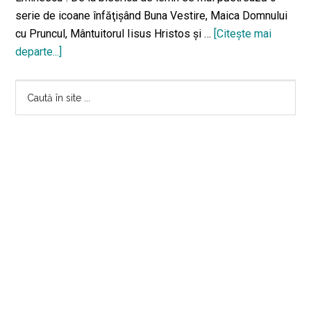
serie de icoane înfăţişând Buna Vestire, Maica Domnului
cu Pruncul, Mântuitorul Iisus Hristos şi …
[Citeşte mai
departe...]
despreBiserica
Buna
Bara
Vestire
Caută
–
în
principală
Iași
site
...