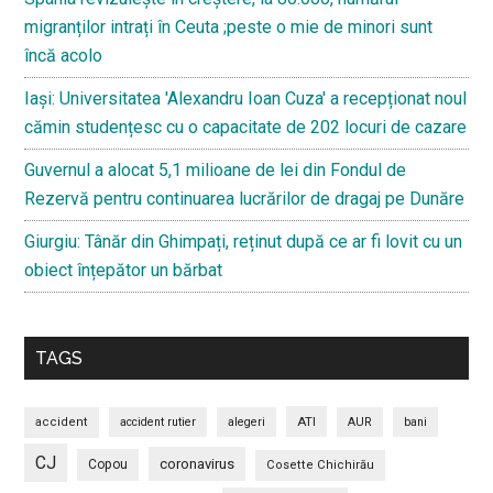
migranților intrați în Ceuta ;peste o mie de minori sunt
încă acolo
Iași: Universitatea 'Alexandru Ioan Cuza' a recepționat noul
cămin studențesc cu o capacitate de 202 locuri de cazare
Guvernul a alocat 5,1 milioane de lei din Fondul de
Rezervă pentru continuarea lucrărilor de dragaj pe Dunăre
Giurgiu: Tânăr din Ghimpați, reținut după ce ar fi lovit cu un
obiect înțepător un bărbat
TAGS
ATI
accident
accident rutier
alegeri
AUR
bani
CJ
coronavirus
Copou
Cosette Chichirău