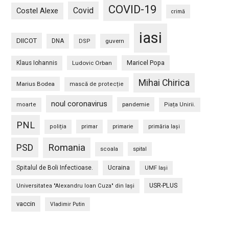
COVID-19
Covid
Costel Alexe
crimă
iasi
DIICOT
DNA
guvern
DSP
Maricel Popa
Klaus Iohannis
Ludovic Orban
Mihai Chirica
Marius Bodea
mască de protecție
noul coronavirus
pandemie
moarte
Piața Unirii.
PNL
poliția
primar
primarie
primăria Iași
PSD
Romania
scoala
spital
Spitalul de Boli Infectioase.
Ucraina
UMF Iași
USR-PLUS
Universitatea "Alexandru Ioan Cuza" din Iaşi
vaccin
Vladimir Putin