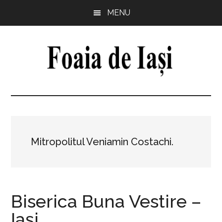
Skip
Skip
Skip
Skip
MENU
to
to
to
to
main
primary
secondary
footer
content
sidebar
sidebar
Foaia
pentru
minte,
de
inimă
și
Iași
comunitate
Mitropolitul Veniamin Costachi.
Biserica Buna Vestire –
Iași