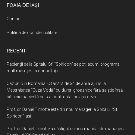
Footer
FOAIA DE IAȘI
Contact
Politica de confidentialitate
.
RECENT
Pacienţii de la Spitalul Sf. “Spiridon” se pot, acum, programa
mult mai uşor la consultaţii
Caz unic în România! O tânără de 34 de ani a ajuns la
Maternitatea “Cuza Vodă” cu dureri groaznice fără să ştie însă
că nicio pacientă nu s-a confruntat cu așa ceva
Prof. dr. Daniel Timofte este din nou manager la Spitalul “Sf.
Spiridon” Iaşi
Prof. dr. Daniel Timofte a câștigat un nou mandat de manager al