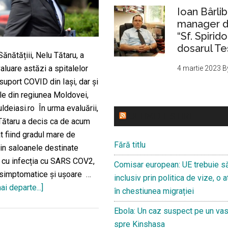
Ioan Bârlib
manager de
“Sf. Spirid
dosarul Te
Sănătățiii, Nelu Tătaru, a
aluare astăzi a spitalelor
4 martie 2023
B
uport COVID din Iași, dar și
ele din regiunea Moldovei,
uldeiasi.ro În urma evaluării,
ULTIMELE STIRI
 Tătaru a decis ca de acum
at fiind gradul mare de
Fără titlu
in saloanele destinate
r cu infecția cu SARS COV2,
Comisar european: UE trebuie s
asimptomatice și ușoare …
inclusiv prin politica de vize, o
ai departe...]
despreSpitalele
în chestiunea migrației
ieșene
Ebola: Un caz suspect pe un va
vor
spre Kinshasa
primi