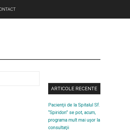
ONTACT
Bară
secundara
ARTICOLE RECENTE
Pacienţii de la Spitalul Sf.
“Spiridon” se pot, acum,
programa mult mai uşor la
consultaţii