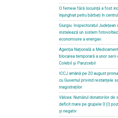
doar
O femeie fără locuință a fost in
cazuri
înjunghiat petru bărbați în centru
grave
Giurgiu: Inspectoratul Județean
COVID
instalează un sistem fotovoltaic
din
economisire a energiei
alte
județe.
Agenția Națională a Medicament
Cei
blocarea temporară a unor serii
cu
Colebil și Panzcebil
forme
ICCJ amână pe 20 august pronun
ușoare,
cu Guvernul privind restanțele sa
trimiși
magistraților
să
se
Vâlcea: Numărul donatorilor de 
trateze
deficit mare pe grupele 0 (I) pozit
acasă
și negativ