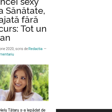
ncei sexy
a Sănătate,
jată fără
urs: Tot un
ean
rie 2020
, scris de
Redactia
omentariu
 Nelu Tătaru s-a lepădat de