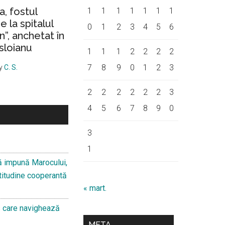
a, fostul
1
1
1
1
1
1
1
 la spitalul
0
1
2
3
4
5
6
on”, anchetat în
sloianu
1
1
1
2
2
2
2
7
8
9
0
1
2
3
y
C. S.
2
2
2
2
2
2
3
4
5
6
7
8
9
0
3
1
ă impună Marocului,
 atitudine cooperantă
« mart.
s care navighează
META