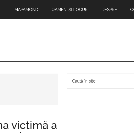
L
MAPAMOND
OAMENI ȘI LOCURI
DESPRE
C
Bara
Caută
în
principală
site
...
ma victimă a