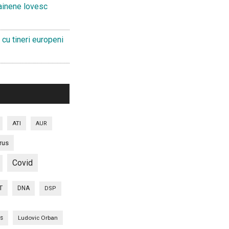
ainene lovesc
 cu tineri europeni
ATI
AUR
rus
Covid
T
DNA
DSP
is
Ludovic Orban