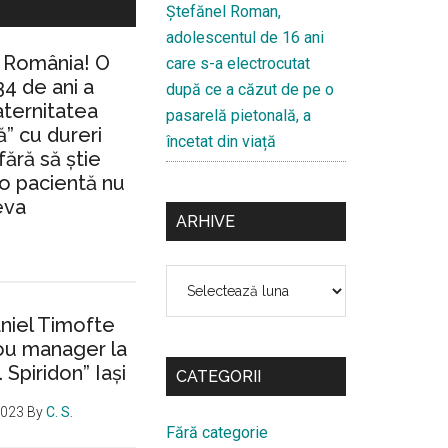
Ştefănel Roman,
adolescentul de 16 ani
n România! O
care s-a electrocutat
34 de ani a
după ce a căzut de pe o
aternitatea
pasarelă pietonală, a
” cu dureri
încetat din viață
fără să ştie
io pacientă nu
eva
ARHIVE
Arhive
aniel Timofte
ou manager la
. Spiridon” Iaşi
CATEGORII
2023
By
C. S.
Fără categorie