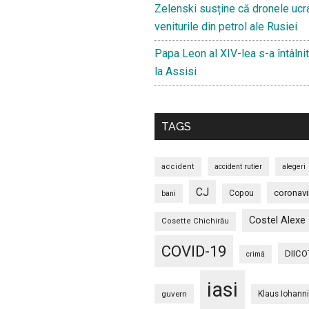
Zelenski susține că dronele ucr
veniturile din petrol ale Rusiei
Papa Leon al XIV-lea s-a întâlnit
la Assisi
TAGS
accident
accident rutier
alegeri
CJ
coronavi
Copou
bani
Costel Alexe
Cosette Chichirău
COVID-19
DIICO
crimă
iasi
guvern
Klaus Iohann