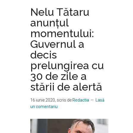
Lețcani:
Nelu Tătaru
“Am
putea
anunțul
face
momentului:
acolo
un
Guvernul a
muzeu”
decis
prelungirea cu
30 de zile a
stării de alertă
16 iunie 2020
, scris de
Redactia
Lasă
un comentariu