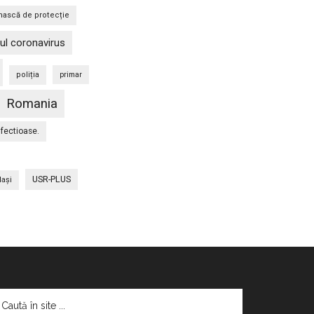
ască de protecție
ul coronavirus
poliția
primar
Romania
nfectioase.
USR-PLUS
Iaşi
aută