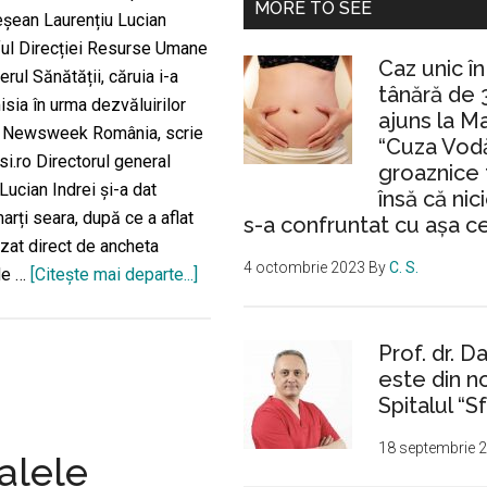
MORE TO SEE
eşean Laurențiu Lucian
eful Direcției Resurse Umane
Caz unic î
erul Sănătății, căruia i-a
tânără de 
sia în urma dezvăluirilor
ajuns la M
e Newsweek România, scrie
“Cuza Vodă
si.ro Directorul general
groaznice 
Lucian Indrei și-a dat
însă că nic
rți seara, după ce a aflat
s-a confruntat cu așa c
izat direct de ancheta
4 octombrie 2023
By
C. S.
de …
[Citeşte mai departe...]
desprePrima
victimă
a
Prof. dr. D
ieşencei
este din n
sexy
Spitalul “Sf
de
la
18 septembrie 
alele
Sănătate,