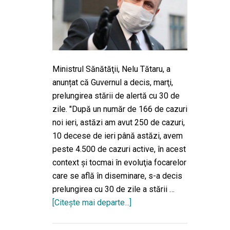
Ministrul Sănătăţii, Nelu Tătaru, a
anunțat că Guvernul a decis, marţi,
prelungirea stării de alertă cu 30 de
zile. "După un număr de 166 de cazuri
noi ieri, astăzi am avut 250 de cazuri,
10 decese de ieri până astăzi, avem
peste 4.500 de cazuri active, în acest
context şi tocmai în evoluţia focarelor
care se află în diseminare, s-a decis
prelungirea cu 30 de zile a stării …
[Citeşte mai departe...]
despreNelu
Tătaru
anunțul