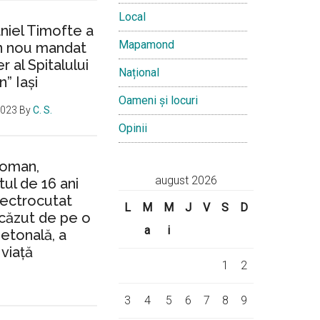
Local
aniel Timofte a
Mapamond
un nou mandat
 al Spitalului
Național
n” Iași
Oameni și locuri
2023
By
C. S.
Opinii
Roman,
august 2026
ul de 16 ani
lectrocutat
L
M
M
J
V
S
D
căzut de pe o
a
i
ietonală, a
 viață
1
2
3
4
5
6
7
8
9