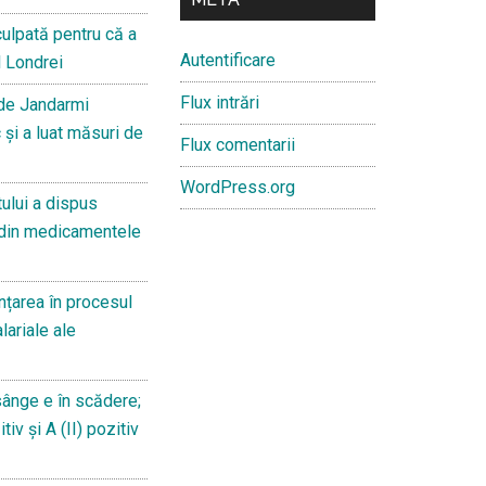
culpată pentru că a
Autentificare
l Londrei
Flux intrări
 de Jandarmi
 și a luat măsuri de
Flux comentarii
WordPress.org
ului a dispus
 din medicamentele
țarea în procesul
lariale ale
sânge e în scădere;
iv și A (II) pozitiv