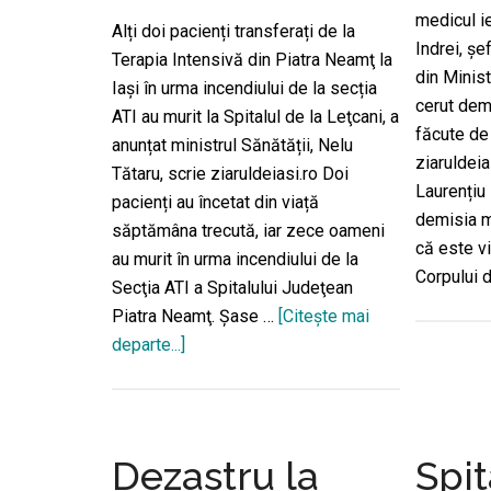
medicul i
Alți doi pacienți transferați de la
Indrei, ș
Terapia Intensivă din Piatra Neamţ la
din Minist
Iaşi în urma incendiului de la secția
cerut demi
ATI au murit la Spitalul de la Leţcani, a
făcute d
anunțat ministrul Sănătății, Nelu
ziaruldeia
Tătaru, scrie ziaruldeiasi.ro Doi
Laurențiu 
pacienți au încetat din viață
demisia ma
săptămâna trecută, iar zece oameni
că este v
au murit în urma incendiului de la
Corpului 
Secţia ATI a Spitalului Judeţean
Piatra Neamţ. Şase …
[Citeşte mai
departe...]
despreAu
mai
murit
doi
pacienți
Dezastru la
Spit
aduși