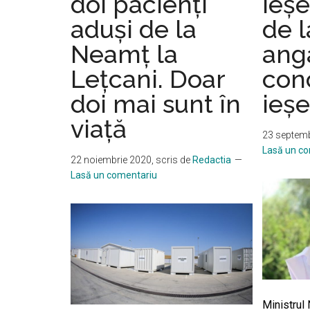
doi pacienți
ieşe
aduși de la
de l
Neamț la
anga
Lețcani. Doar
conc
doi mai sunt în
ieş
viață
23 septemb
Lasă un c
22 noiembrie 2020
, scris de
Redactia
Lasă un comentariu
Ministrul