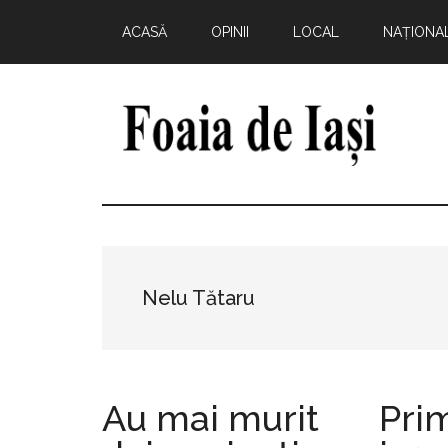
Skip
Skip
Skip
Skip
ACASĂ
OPINII
LOCAL
NAȚIONA
to
to
to
to
main
primary
secondary
footer
content
sidebar
sidebar
Foaia
pentru
minte,
de
inimă
și
Iași
comunitate
Nelu Tătaru
Au mai murit
Pri