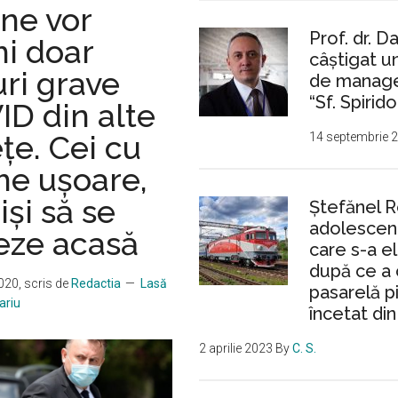
ne vor
angajată
fără
Prof. dr. D
mi doar
câștigat 
concurs:
ri grave
de manager
Tot
“Sf. Spirido
un
ID din alte
ieşean
țe. Cei cu
14 septembrie 
me ușoare,
iși să se
Ştefănel 
adolescent
teze acasă
care s-a e
după ce a 
2020
, scris de
Redactia
Lasă
pasarelă p
ariu
încetat din
2 aprilie 2023
By
C. S.