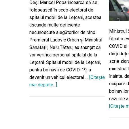
Deşi Maricel Popa încearcă să se
folosească în scop electoral de
spitalul mobil de la Lețcani, acestea
ascunde multe deficiențe
Ministrul 
necunoscute alegătorilor de rând.
făcut o ev
Premierul Ludovic Orban și Ministrul
COVID și s
Sănătății, Nelu Tătaru, au anunțat că
din județ
vor verifica personal spitalul de la
scrie ziar
Lețcani. Spitalul mobil de la Lețcani,
ministrul
pentru bolnavii de COVID-19, a
înainte, d
devenit un vehicul electoral …
[Citeşte
ocupare d
mai departe...]
despreDezastru
bolnavilo
la
cazurile 
spitalul
[Citeşte m
mobil
de
la