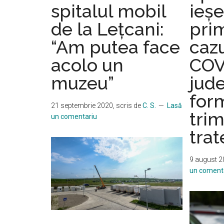
spitalul mobil
ieșe
de
de la Lețcani:
pri
la
Neamț
“Am putea face
cazu
la
acolo un
COV
Lețcani.
Doar
muzeu”
jude
doi
for
mai
21 septembrie 2020
, scris de
C. S.
Lasă
trim
sunt
un comentariu
în
tra
viață
9 august 
un coment