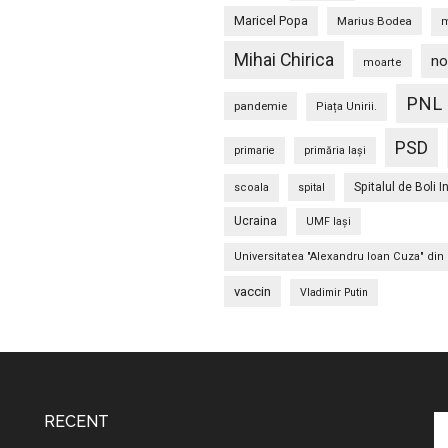
Maricel Popa
Marius Bodea
m
Mihai Chirica
no
moarte
PNL
pandemie
Piața Unirii.
PSD
primarie
primăria Iași
Spitalul de Boli I
scoala
spital
Ucraina
UMF Iași
Universitatea "Alexandru Ioan Cuza" din 
vaccin
Vladimir Putin
RECENT
C
în