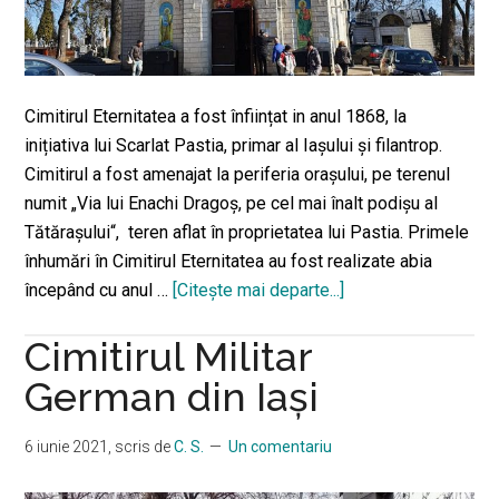
Cimitirul Eternitatea a fost înființat in anul 1868, la
inițiativa lui Scarlat Pastia, primar al Iașului şi filantrop.
Cimitirul a fost amenajat la periferia orașului, pe terenul
numit „Via lui Enachi Dragoş, pe cel mai înalt podişu al
Tătăraşului“, teren aflat în proprietatea lui Pastia. Primele
înhumări în Cimitirul Eternitatea au fost realizate abia
începând cu anul …
[Citeşte mai departe...]
despreCimitirul
Eternitatea
Cimitirul Militar
–
Iași
German din Iaşi
6 iunie 2021
, scris de
C. S.
Un comentariu