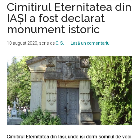
Cimitirul Eternitatea din
German
din
IAŞI a fost declarat
Iaşi
monument istoric
10 august 2020
, scris de
C. S.
Lasă un comentariu
Cimitirul Eternitatea din Iaşi, unde își dorm somnul de veci