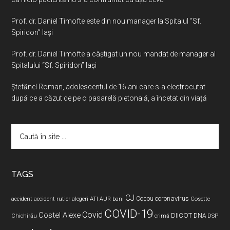
Prof. dr. Daniel Timofte este din nou manager la Spitalul “Sf.
Spiridon” Iaşi
Prof. dr. Daniel Timofte a câștigat un nou mandat de manager al
Spitalului “Sf. Spiridon” Iași
Ştefănel Roman, adolescentul de 16 ani care s-a electrocutat
după ce a căzut de pe o pasarelă pietonală, a încetat din viață
Caută
în
site
...
TAGS
CJ
coronavirus
ATI
Copou
accident
accident rutier
alegeri
AUR
bani
Cosette
COVID-19
Covid
Costel Alexe
DIICOT
DNA
Chichirău
crimă
DSP