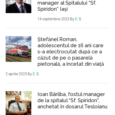
manager al Spitalului “Sf.
Spiridon” Iași
14 septembrie 2023
By
C. S.
Ştefănel Roman,
adolescentul de 16 ani care
s-a electrocutat după ce a
căzut de pe o pasarelă
pietonală, a încetat din viață
2 aprilie 2023
By
C. S.
Ioan Bârliba, fostul manager
de la spitalul “Sf. Spiridon”,
anchetat în dosarul Tesloianu