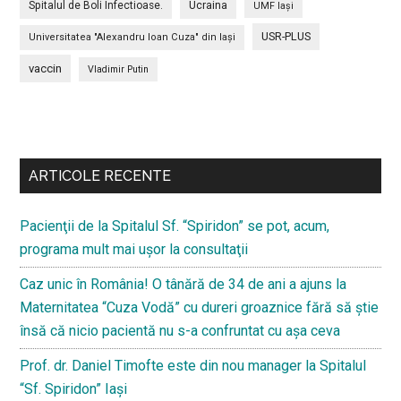
Spitalul de Boli Infectioase.
Ucraina
UMF Iași
USR-PLUS
Universitatea "Alexandru Ioan Cuza" din Iaşi
vaccin
Vladimir Putin
Bară
secundara
ARTICOLE RECENTE
Pacienţii de la Spitalul Sf. “Spiridon” se pot, acum,
programa mult mai uşor la consultaţii
Caz unic în România! O tânără de 34 de ani a ajuns la
Maternitatea “Cuza Vodă” cu dureri groaznice fără să ştie
însă că nicio pacientă nu s-a confruntat cu așa ceva
Prof. dr. Daniel Timofte este din nou manager la Spitalul
“Sf. Spiridon” Iaşi