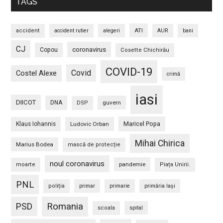
TAGS
ATI
accident
accident rutier
alegeri
AUR
bani
CJ
coronavirus
Copou
Cosette Chichirău
COVID-19
Covid
Costel Alexe
crimă
iasi
DIICOT
DNA
guvern
DSP
Maricel Popa
Klaus Iohannis
Ludovic Orban
Mihai Chirica
Marius Bodea
mască de protecție
noul coronavirus
pandemie
moarte
Piața Unirii.
PNL
poliția
primar
primarie
primăria Iași
PSD
Romania
scoala
spital