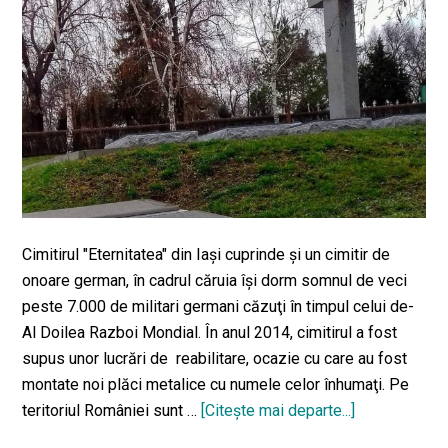
Cimitirul "Eternitatea" din Iaşi cuprinde şi un cimitir de
onoare german, în cadrul căruia îşi dorm somnul de veci
peste 7.000 de militari germani căzuţi în timpul celui de-
Al Doilea Razboi Mondial. În anul 2014, cimitirul a fost
supus unor lucrări de reabilitare, ocazie cu care au fost
montate noi plăci metalice cu numele celor înhumaţi. Pe
teritoriul României sunt …
[Citeşte mai departe...]
despreCimiti
Militar