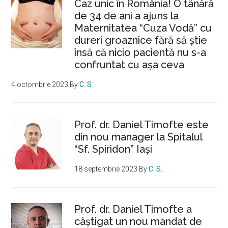
Caz unic în România! O tânără
de 34 de ani a ajuns la
Maternitatea “Cuza Vodă” cu
dureri groaznice fără să ştie
însă că nicio pacientă nu s-a
confruntat cu așa ceva
4 octombrie 2023
By
C. S.
Prof. dr. Daniel Timofte este
din nou manager la Spitalul
“Sf. Spiridon” Iaşi
18 septembrie 2023
By
C. S.
Prof. dr. Daniel Timofte a
câștigat un nou mandat de