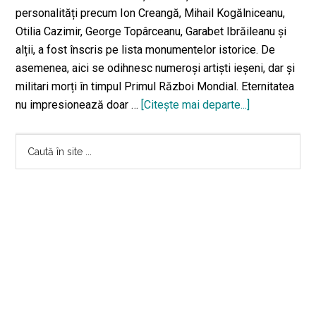
personalități precum Ion Creangă, Mihail Kogălniceanu,
Otilia Cazimir, George Topârceanu, Garabet Ibrăileanu și
alții, a fost înscris pe lista monumentelor istorice. De
asemenea, aici se odihnesc numeroși artiști ieșeni, dar și
militari morți în timpul Primul Război Mondial. Eternitatea
nu impresionează doar …
[Citeşte mai departe...]
despreCimitir
Eternitatea
Bara
din
Caută
IAŞI
în
principală
a
site
fost
...
declarat
monument
istoric