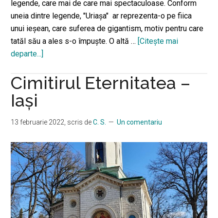
legende, care mai de care mai spectaculoase. Conform
uneia dintre legende, "Uriaşa" ar reprezenta-o pe fiica
unui ieșean, care suferea de gigantism, motiv pentru care
tatăl său a ales s-o împuște. O altă …
[Citeşte mai
departe...]
despreLegendele
din
Cimitirul Eternitatea –
spatele
“Uriaşei”
Iași
din
Cimitirul
13 februarie 2022
, scris de
C. S.
Un comentariu
Eternitatea