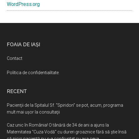
WordPress.org
Footer
FOAIA DE IAȘI
Contact
Politica de confidentialitate
.
RECENT
Pacienţii de la Spitalul Sf. “Spiridon” se pot, acum, programa
mult mai uşor la consultaţii
Caz unic în România! O tânără de 34 de ani a ajuns la
Maternitatea “Cuza Vodă” cu dureri groaznice fără să ştie însă
că nicio pacientă nu s-a confruntat cu așa ceva