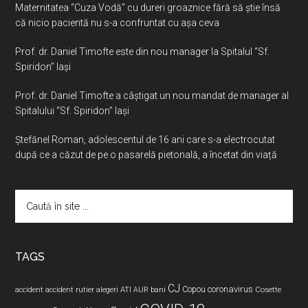
Maternitatea “Cuza Vodă” cu dureri groaznice fără să ştie însă
că nicio pacientă nu s-a confruntat cu așa ceva
Prof. dr. Daniel Timofte este din nou manager la Spitalul “Sf.
Spiridon” Iaşi
Prof. dr. Daniel Timofte a câștigat un nou mandat de manager al
Spitalului “Sf. Spiridon” Iași
Ştefănel Roman, adolescentul de 16 ani care s-a electrocutat
după ce a căzut de pe o pasarelă pietonală, a încetat din viață
Caută
în
site
...
TAGS
CJ
coronavirus
ATI
Copou
accident
accident rutier
alegeri
AUR
bani
Cosette