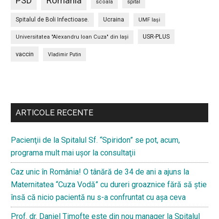
PSD
Romania
scoala
spital
Spitalul de Boli Infectioase.
Ucraina
UMF Iași
USR-PLUS
Universitatea "Alexandru Ioan Cuza" din Iaşi
vaccin
Vladimir Putin
Bară
secundara
ARTICOLE RECENTE
Pacienţii de la Spitalul Sf. “Spiridon” se pot, acum,
programa mult mai uşor la consultaţii
Caz unic în România! O tânără de 34 de ani a ajuns la
Maternitatea “Cuza Vodă” cu dureri groaznice fără să ştie
însă că nicio pacientă nu s-a confruntat cu așa ceva
Prof. dr. Daniel Timofte este din nou manager la Spitalul