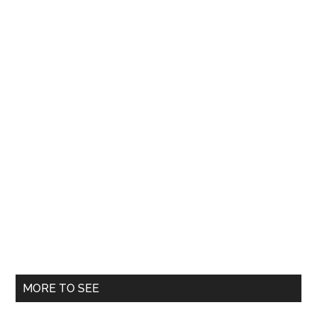
în
spital
MORE TO SEE