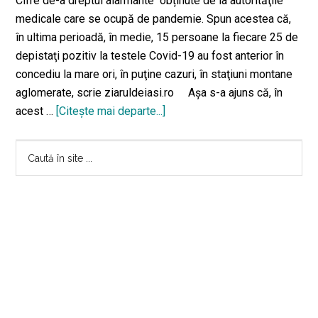
Cifre de-a dreptul alarmante obținute de la autorităţile
medicale care se ocupă de pandemie. Spun acestea că,
în ultima perioadă, în medie, 15 persoane la fiecare 25 de
depistaţi pozitiv la testele Covid-19 au fost anterior în
concediu la mare ori, în puţine cazuri, în staţiuni montane
aglomerate, scrie ziaruldeiasi.ro Aşa s-a ajuns că, în
acest …
[Citeşte mai departe...]
despre60%
dintre
Bara
ieşenii
Caută
pozitivi
în
principală
au
site
fost
...
recent
pe
Litoral.
Familii
întregi,
internate