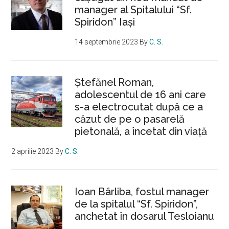
manager al Spitalului “Sf.
Spiridon” Iași
14 septembrie 2023
By
C. S.
Ştefănel Roman,
adolescentul de 16 ani care
s-a electrocutat după ce a
căzut de pe o pasarelă
pietonală, a încetat din viață
2 aprilie 2023
By
C. S.
Ioan Bârliba, fostul manager
de la spitalul “Sf. Spiridon”,
anchetat în dosarul Tesloianu