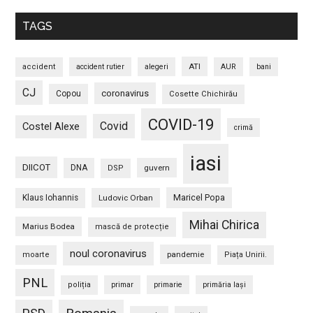
TAGS
ATI
accident
accident rutier
alegeri
AUR
bani
CJ
coronavirus
Copou
Cosette Chichirău
COVID-19
Covid
Costel Alexe
crimă
iasi
DIICOT
DNA
guvern
DSP
Maricel Popa
Klaus Iohannis
Ludovic Orban
Mihai Chirica
Marius Bodea
mască de protecție
noul coronavirus
pandemie
moarte
Piața Unirii.
PNL
poliția
primar
primarie
primăria Iași