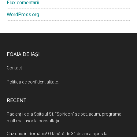
Flux comentarii
WordPress.org
Footer
FOAIA DE IAȘI
Contact
Politica de confidentialitate
.
RECENT
Pacienţii de la Spitalul Sf. “Spiridon” se pot, acum, programa
mult mai uşor la consultaţii
Caz unic în România! O tânără de 34 de ani a ajuns la