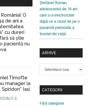
Ştefănel Roman,
adolescentul de 16 ani
n România! O
care s-a electrocutat
34 de ani a
după ce a căzut de pe o
aternitatea
pasarelă pietonală, a
” cu dureri
încetat din viață
fără să ştie
io pacientă nu
eva
ARHIVE
Arhive
aniel Timofte
ou manager la
. Spiridon” Iaşi
CATEGORII
2023
By
C. S.
Fără categorie