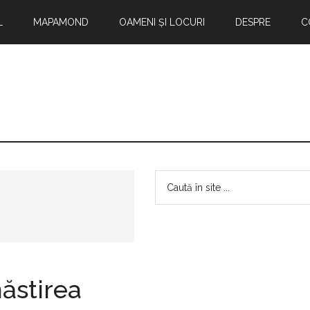
L
MAPAMOND
OAMENI ȘI LOCURI
DESPRE
C
Bara
Caută
în
principală
site
...
ăstirea