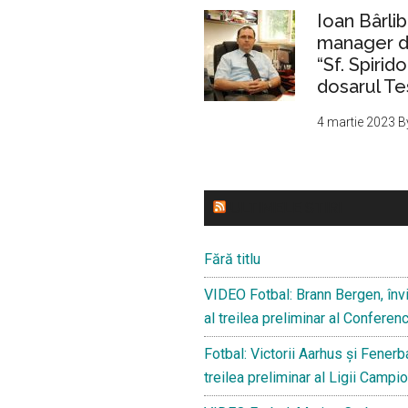
Ioan Bârlib
manager de
“Sf. Spirid
dosarul Te
4 martie 2023
B
ULTIMELE STIRI
Fără titlu
VIDEO Fotbal: Brann Bergen, învi
al treilea preliminar al Confere
Fotbal: Victorii Aarhus și Fenerba
treilea preliminar al Ligii Campio