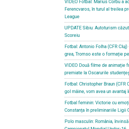
VIDEO Fotbal: Marius Corbu a adu
Ferencvaros, în turul al treilea p
League
UPDATE Sibiu: Autoturism căzut în
Scoreiu
Fotbal: Antonio Folha (CFR Cluj) -
grea, Tromso este o formație pe
VIDEO Două filme de animație fr
premiate la Oscarurile studențeș
Fotbal: Christopher Braun (CFR C
gol mâine, vom avea un avantaj î
Fotbal feminin: Victorie cu emoți
Constanța în preliminariile Ligii
Polo masculin: România, învinsă 
Campionatul Mondial Under-16