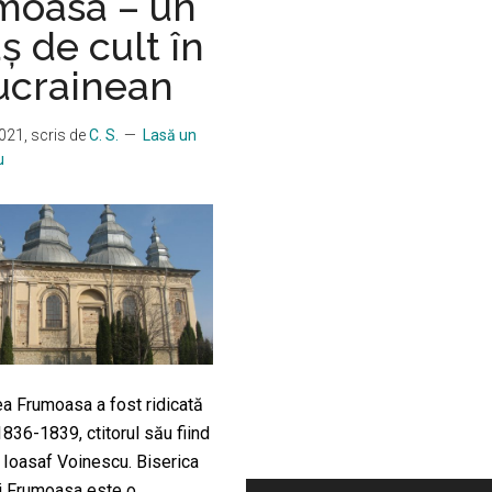
moasa – un
ș de cult în
 ucrainean
2021
, scris de
C. S.
Lasă un
u
a Frumoasa a fost ridicată
 1836-1839, ctitorul său fiind
Ioasaf Voinescu. Biserica
i Frumoasa este o