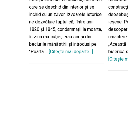
care se deschid din interior și se
construcți
închid cu un zăvor. Izvoarele istorice
deosebeșt
ne dezvăluie faptul că, între anii
ieșene. Pe
1820 și 1845, condamnaţii la moarte,
descoperi
în ziua execuţiei, erau scoşi din
caractere 
beciurile mănăstirii şi introduşi pe
„Această 
"Poarta …
[Citeşte mai departe...]
despre“Poarta
biserică s
Spânzuraţilor”
[Citeşte m
–
Mănăstirea
Frumoasa