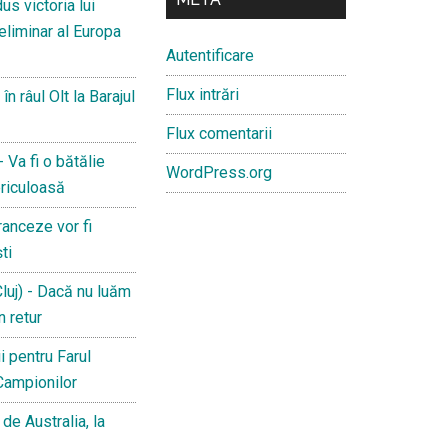
s victoria lui
reliminar al Europa
Autentificare
Flux intrări
 râul Olt la Barajul
Flux comentarii
 Va fi o bătălie
WordPress.org
riculoasă
anceze vor fi
ti
luj) - Dacă nu luăm
n retur
i pentru Farul
 Campionilor
de Australia, la