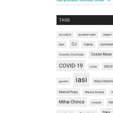
TAGS
accident
accident rutier
alegeri
CJ
coronavi
Copou
bani
Costel Alexe
Cosette Chichirău
COVID-19
DIICO
crimă
iasi
guvern
Klaus Iohann
Maricel Popa
Marius Bodea
m
Mihai Chirica
no
moarte
PNL