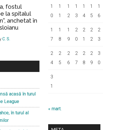
a, fostul
1
1
1
1
1
1
1
 la spitalul
0
1
2
3
4
5
6
on”, anchetat în
sloianu
1
1
1
2
2
2
2
7
8
9
0
1
2
3
y
C. S.
2
2
2
2
2
2
3
4
5
6
7
8
9
0
3
1
nsă acasă în turul
nce League
« mart.
hce, în turul al
nilor
META