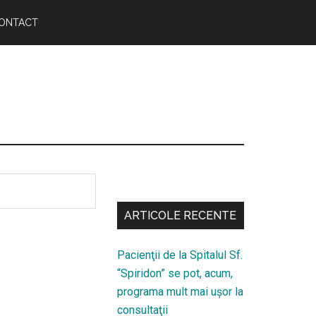
ONTACT
Bară
secundara
ARTICOLE RECENTE
Pacienţii de la Spitalul Sf.
“Spiridon” se pot, acum,
programa mult mai uşor la
consultaţii