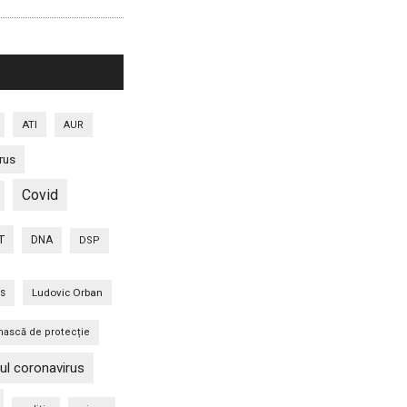
ATI
AUR
rus
Covid
T
DNA
DSP
is
Ludovic Orban
ască de protecție
ul coronavirus