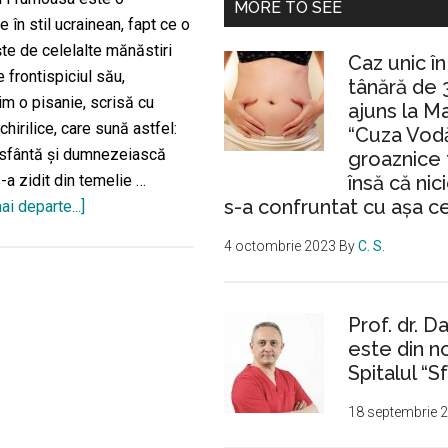
MORE TO SEE
e în stil ucrainean, fapt ce o
e de celelalte mănăstiri
Caz unic î
 frontispiciul său,
tânără de 
m o pisanie, scrisă cu
ajuns la M
chirilice, care sună astfel:
“Cuza Vodă
sfântă și dumnezeiască
groaznice 
însă că nic
-a zidit din temelie …
s-a confruntat cu așa c
ai departe...]
despreMănăstirea
Frumoasa
4 octombrie 2023
By
C. S.
–
un
lăcaș
Prof. dr. D
de
este din n
cult
Spitalul “Sf
în
18 septembrie 
stil
ucrainean