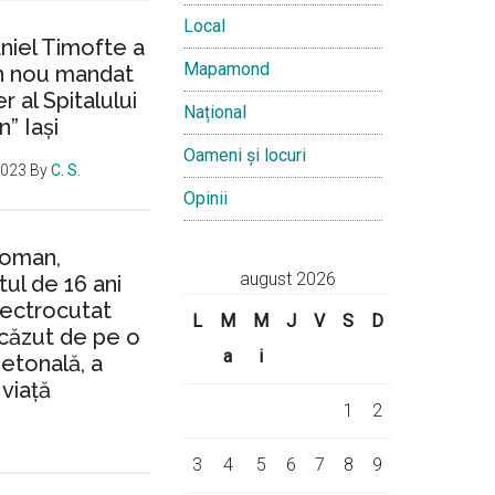
Local
aniel Timofte a
Mapamond
un nou mandat
 al Spitalului
Național
n” Iași
Oameni și locuri
2023
By
C. S.
Opinii
Roman,
august 2026
ul de 16 ani
lectrocutat
L
M
M
J
V
S
D
căzut de pe o
a
i
ietonală, a
 viață
1
2
3
4
5
6
7
8
9