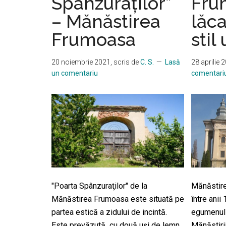
Spânzuraţilor”
Fru
– Mănăstirea
lăca
Frumoasa
stil
20 noiembrie 2021
, scris de
C. S.
Lasă
28 aprilie 
un comentariu
comentari
"Poarta Spânzuraţilor" de la
Mănăstire
Mănăstirea Frumoasa este situată pe
între anii
partea estică a zidului de incintă.
egumenul 
Este prevăzută cu două uşi de lemn,
Mănăstiri