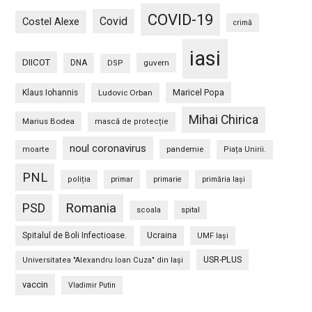
COVID-19
Covid
Costel Alexe
crimă
iasi
DIICOT
DNA
guvern
DSP
Maricel Popa
Klaus Iohannis
Ludovic Orban
Mihai Chirica
Marius Bodea
mască de protecție
noul coronavirus
pandemie
moarte
Piața Unirii.
PNL
poliția
primar
primarie
primăria Iași
PSD
Romania
scoala
spital
Spitalul de Boli Infectioase.
Ucraina
UMF Iași
USR-PLUS
Universitatea "Alexandru Ioan Cuza" din Iaşi
vaccin
Vladimir Putin