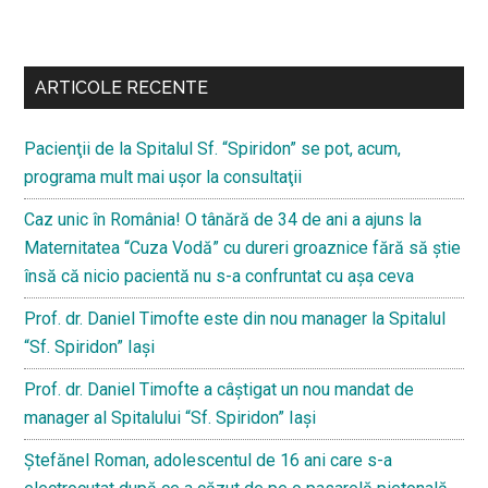
Bară
secundara
ARTICOLE RECENTE
Pacienţii de la Spitalul Sf. “Spiridon” se pot, acum,
programa mult mai uşor la consultaţii
Caz unic în România! O tânără de 34 de ani a ajuns la
Maternitatea “Cuza Vodă” cu dureri groaznice fără să ştie
însă că nicio pacientă nu s-a confruntat cu așa ceva
Prof. dr. Daniel Timofte este din nou manager la Spitalul
“Sf. Spiridon” Iaşi
Prof. dr. Daniel Timofte a câștigat un nou mandat de
manager al Spitalului “Sf. Spiridon” Iași
Ştefănel Roman, adolescentul de 16 ani care s-a