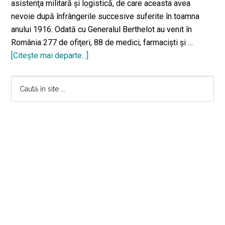
asistenţa militară şi logistică, de care aceasta avea
nevoie după înfrângerile succesive suferite în toamna
anului 1916. Odată cu Generalul Berthelot au venit în
România 277 de ofiţeri, 88 de medici, farmacişti şi …
[Citeşte mai departe...]
despreCasa
Generalului
Bara
Berthelot,
Caută
prietenul
în
principală
românilor
site
...