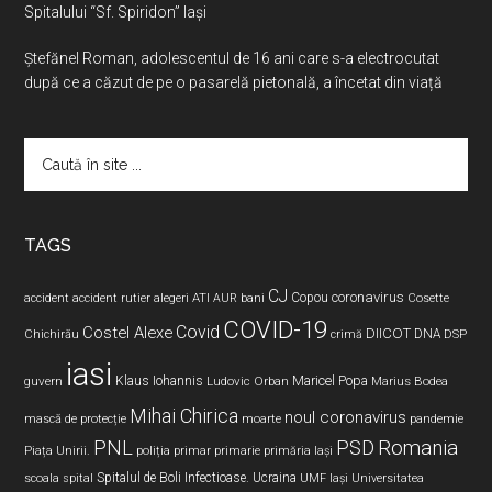
Spitalului “Sf. Spiridon” Iași
Ştefănel Roman, adolescentul de 16 ani care s-a electrocutat
după ce a căzut de pe o pasarelă pietonală, a încetat din viață
Caută
în
site
...
TAGS
CJ
coronavirus
ATI
Copou
accident
accident rutier
alegeri
AUR
bani
Cosette
COVID-19
Covid
Costel Alexe
DIICOT
DNA
Chichirău
crimă
DSP
iasi
Maricel Popa
guvern
Klaus Iohannis
Ludovic Orban
Marius Bodea
Mihai Chirica
noul coronavirus
pandemie
mască de protecție
moarte
PNL
PSD
Romania
Piața Unirii.
poliția
primar
primarie
primăria Iași
Spitalul de Boli Infectioase.
Ucraina
scoala
spital
UMF Iași
Universitatea