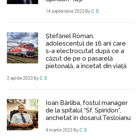
14 septembrie 2023
By
C. S.
Ştefănel Roman,
adolescentul de 16 ani care
s-a electrocutat după ce a
căzut de pe o pasarelă
pietonală, a încetat din viață
2 aprilie 2023
By
C. S.
Ioan Bârliba, fostul manager
de la spitalul “Sf. Spiridon”,
anchetat în dosarul Tesloianu
4 martie 2023
By
C. S.