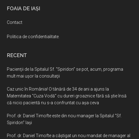
Footer
FOAIA DE IAȘI
Contact
Politica de confidentialitate
.
RECENT
Pacienţii de la Spitalul Sf. “Spiridon” se pot, acum, programa
mult mai uşor la consultaţii
Caz unic în România! O tânără de 34 de ani a ajuns la
Maternitatea “Cuza Vodă” cu dureri groaznice fără să ştie însă
că nicio pacientă nu s-a confruntat cu așa ceva
Prof. dr. Daniel Timofte este din nou manager la Spitalul “Sf.
Spiridon” Iaşi
Prof. dr. Daniel Timofte a câștigat un nou mandat de manager al