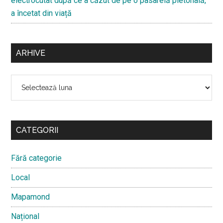
electrocutat după ce a căzut de pe o pasarelă pietonală,
a încetat din viață
ARHIVE
Arhive
CATEGORII
Fără categorie
Local
Mapamond
Național