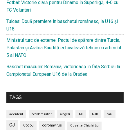
Fotbal: Victorie clară pentru Dinamo în Superligă, 4-0 cu
FC Voluntari
Tulcea: Două premiere în baschetul românesc, la U16 și
U18
Ministrul turc de externe: Pactul de apărare dintre Turcia,
Pakistan și Arabia Saudită echivalează tehnic cu articolul
5 al NATO
Baschet masculin: România, victorioasă în fața Serbiei la
Campionatul European U16 de la Oradea
TAGS
ATI
accident
accident rutier
alegeri
AUR
bani
CJ
coronavirus
Copou
Cosette Chichirău